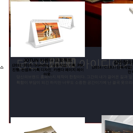
당신의BRAND 아이디어가
JOTUN 카렌다 프로젝트
감만창의문
(2011~2015 / branding / 공동작업) 기획_PM,
러스
(2014 / C.I,B.I / 
진행, 컨셉트 기획 디자인_카렌다 페이지 레이
안 
아웃 .
당신의브랜드 홈페이지 제작이 한창이다. 그간의 내가 걸어온 길과 앞으
확함이 부담이 되긴 하지만 너무도 소중한 공간이기에 난 결국 웃으리