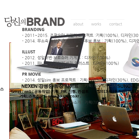
about
works
contact
BRANDING
- 2011~2015. 조광요턴 카렌다 프로젝트 :기획(100%), 디자인(30
- 2014. 무소속 이상근 경남고성군수후보 홍보 : 기획(100%), 디자인
ILLUST
- 2012. 성일터빈 브로슈어 기계도 : 디자인(100%)
- 2011. 파나시아 패키지 설치 일러스트 : 디자인(100%)
PR MOVIE
- 2014. 성일sim 홍보 프로젝트 : 기획(100%), 디자인(30%), EDG
- 2013. 엠피니티 홍보 애니메이션 : 기획(100%), 디자인(70%)
NEXEN 강병중 회장 사이트
SUNG-IL
 스
(2015 / web / 공동작업) 기획_PM, 진행, 컨셉트
(2013 / 단독작업) 기
PPT
기획, 스토리보드 www.bjkang.co.kr .
_C.I디자
- 2013~2015. 성일터빈 회사소개 : 기획(100%), 디자인(100%),
(100%)
- 2014. PPG 해외전시 : 기획(100%), 디자인(100%), 제작(100%
- 2011. 파나시아 로드쇼 : 기획(100%), 디자인(100%), 제작(100